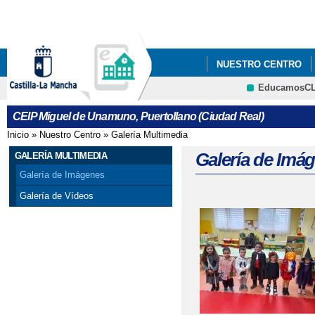
Pa
co
pri
NUESTRO CENTRO
EducamosC
CEIP Miguel de Unamuno, Puertollano (Ciudad Real)
Inicio
»
Nuestro Centro
»
Galería Multimedia
Se encuentra usted aquí
Galería de Imá
GALERÍA MULTIMEDIA
Galería de Imágenes
Galería de Vídeos
Páginas