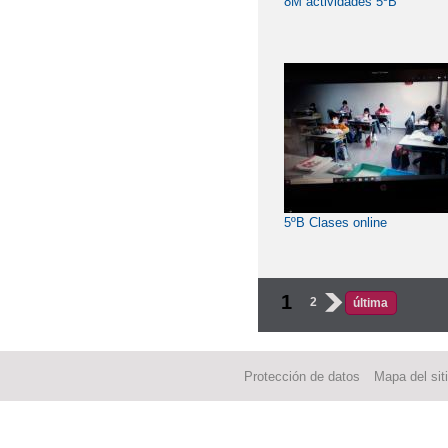
8M actividades 5ºB
5ºB Clases online
1
2
›
última
Protección de datos
Mapa del sit